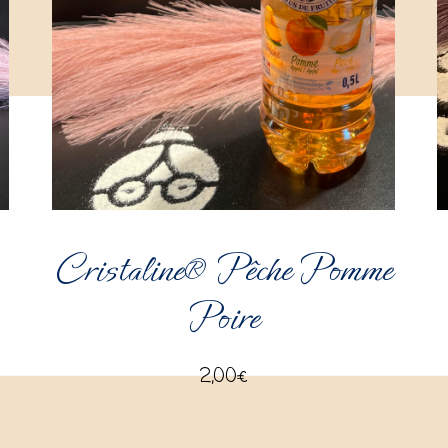
Cristaline® Pêche Pomme
Poire
2,00
€