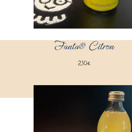
Fanta® Citron
2,10
€