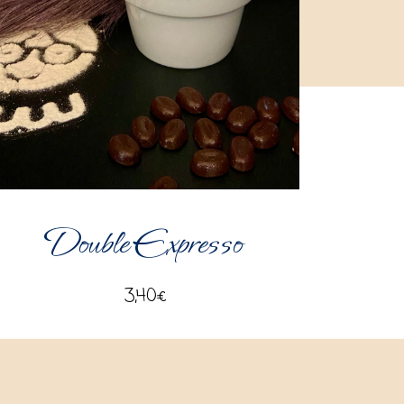
Double Expresso
3,40
€