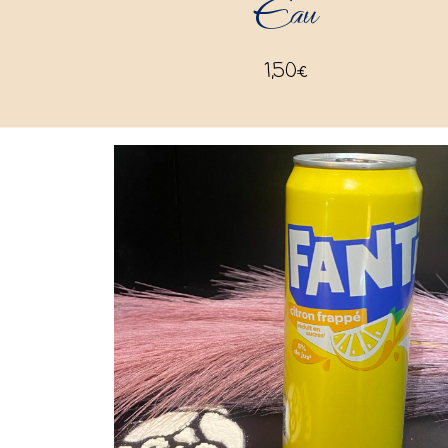
Eau
1,50
€