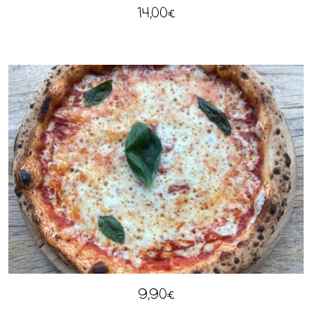
14,00
€
9,90
€