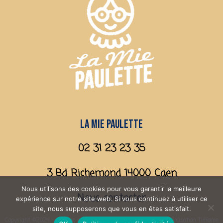
La mie paulette
02 31 23 23 35
3 Bd Richemond 14000 Caen
Nous utilisons des cookies pour vous garantir la meilleure
Nous contacter
expérience sur notre site web. Si vous continuez à utiliser ce
site, nous supposerons que vous en êtes satisfait.
Copyright ©2024 - La mie paulette - Tous droits réservés - Réalisation Tiffanie