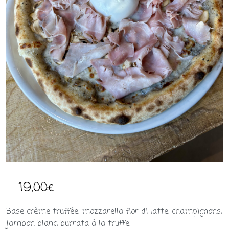
19,00
€
Base crème truffée, mozzarella fior di latte, champignons,
jambon blanc, burrata à la truffe.