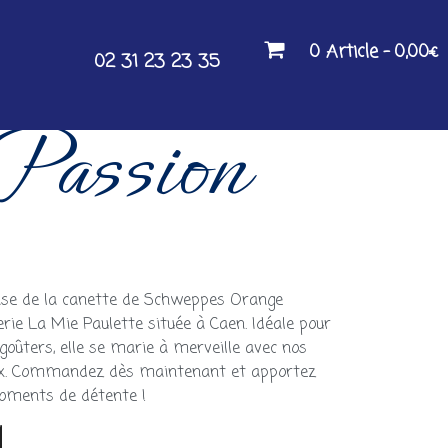
0 Article
0,00€
02 31 23 23 35
Passion
ense de la canette de Schweppes Orange
rie La Mie Paulette située à Caen. Idéale pour
goûters, elle se marie à merveille avec nos
aux. Commandez dès maintenant et apportez
moments de détente !