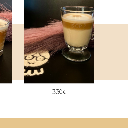
3,30
€