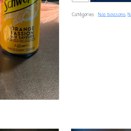
de
Schweppes®
Catégories :
Nos boissons
,
N
Orange
Passion