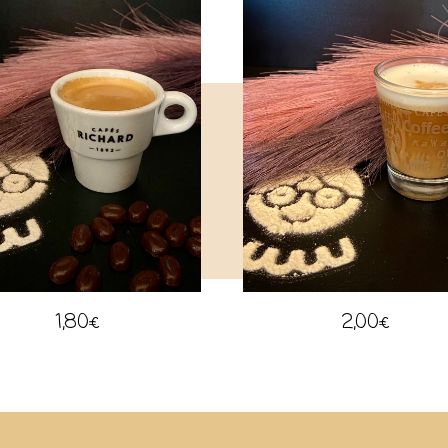
1,80
€
2,00
€