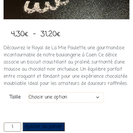
Plage
4,30
€
–
31,20
€
de
Découvrez le Royal de La Mie Paulette, une gourmandise
prix :
incontournable de notre boulangerie à Caen. Ce délice
associe un biscuit croustillant au praliné, surmonté d’une
4,30€
mousse au chocolat noir onctueuse. Un équilibre parfait
à
entre croquant et fondant pour une expérience chocolatée
inoubliable. Ideal pour les amateurs de douceurs raffinées.
31,20€
Taille
quantité
Ajouter au panier