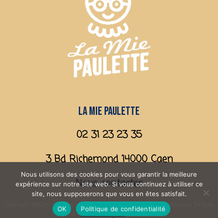
La mie paulette
02 31 23 23 35
3 Bd Richemond 14000 Caen
Nous utilisons des cookies pour vous garantir la meilleure
Nous contacter
expérience sur notre site web. Si vous continuez à utiliser ce
site, nous supposerons que vous en êtes satisfait.
Copyright ©2024 - La mie paulette - Tous droits réservés - Réalisation Tiffanie
OK
Politique de confidentialité
Vinard -
Mentions légales
- Plan du site