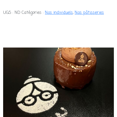
de
Part
UGS :
ND
Catégories :
Nos individuels
,
Nos pâtisseries
De
Tarte
Crumble