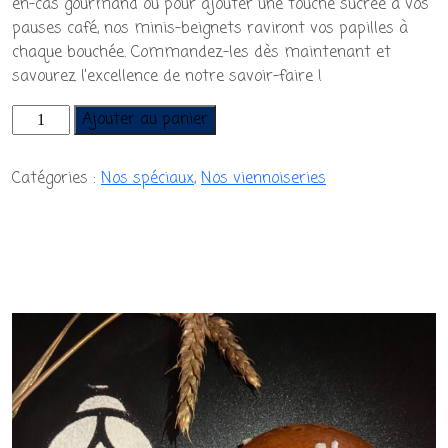
en-cas gourmand ou pour ajouter une touche sucrée à vos
pauses café, nos minis-beignets raviront vos papilles à
chaque bouchée. Commandez-les dès maintenant et
savourez l’excellence de notre savoir-faire !
quantité
Ajouter au panier
de
Minis
Catégories :
Nos spéciaux
,
Nos viennoiseries
Beignets