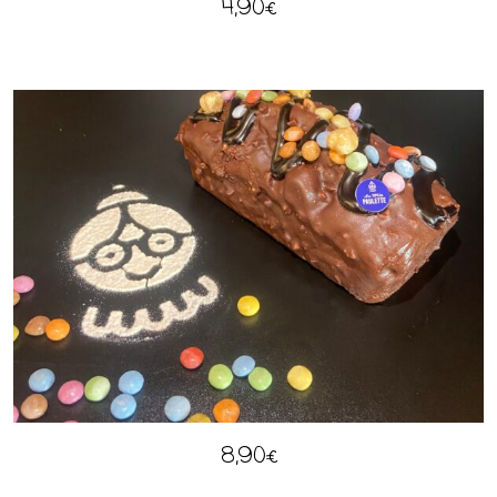
4,90
€
8,90
€