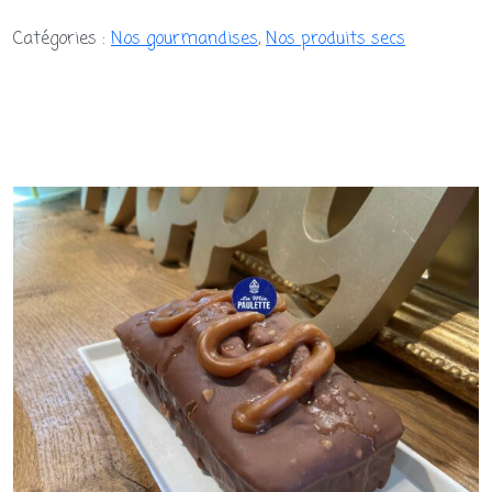
Madeleines
Catégories :
Nos gourmandises
,
Nos produits secs
Natures
x6