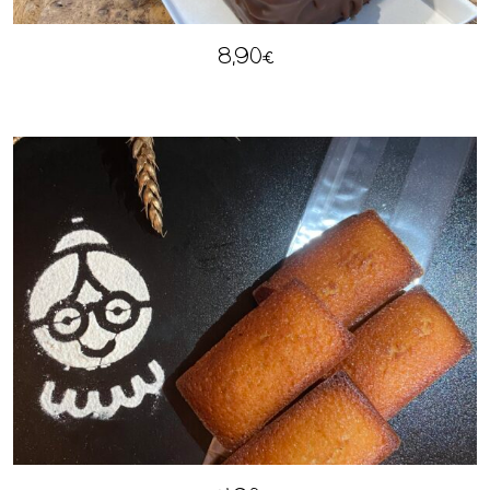
8,90
€