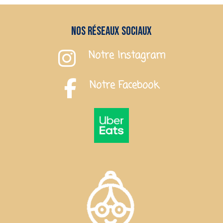
a
plusieurs
variations.
Nos réseaux sociaux
Les
options
Notre Instagram
peuvent
être
Notre Facebook
choisies
sur
la
page
du
produit