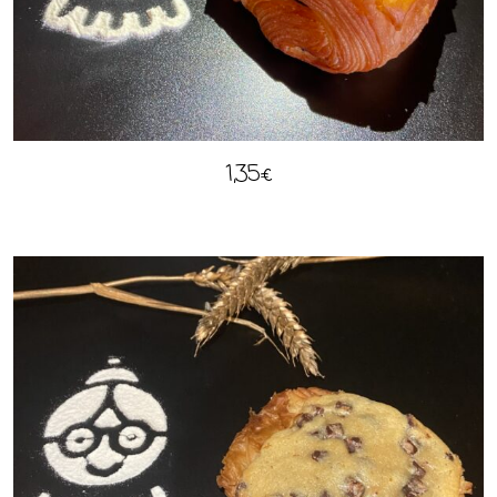
1,35
€