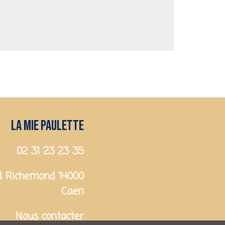
La mie paulette
02 31 23 23 35
d Richemond 14000
Caen
Nous contacter