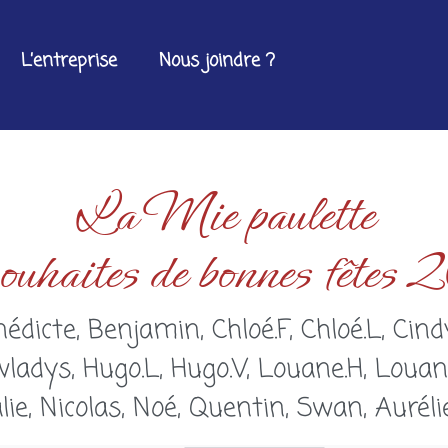
L’entreprise
Nous joindre ?
La Mie paulette
souhaites de bonnes fête
nédicte, Benjamin, Chloé.F, Chloé.L, Cin
adys, Hugo.L, Hugo.V, Louane.H, Louane.
ie, Nicolas, Noé, Quentin, Swan, Aurél