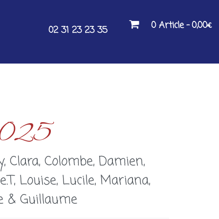
0 Article
0,00€
02 31 23 23 35
s 2025
dy, Clara, Colombe, Damien,
T, Louise, Lucile, Mariana,
ie & Guillaume