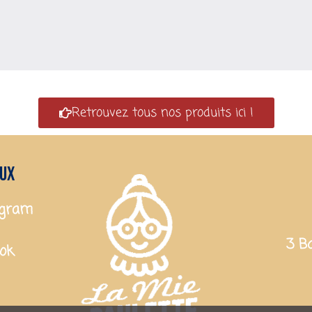
Retrouvez tous nos produits ici !
aux
agram
3 B
ook