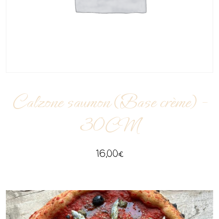
Calzone saumon (Base crème) –
30CM
16,00
€