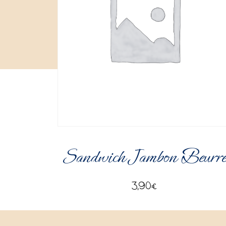
Sandwich Jambon Beurr
3,90
€