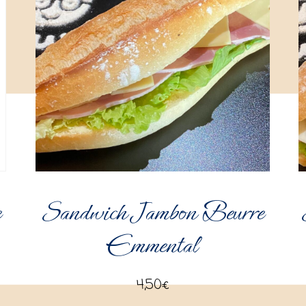
e
Sandwich Jambon Beurre
Emmental
4,50
€