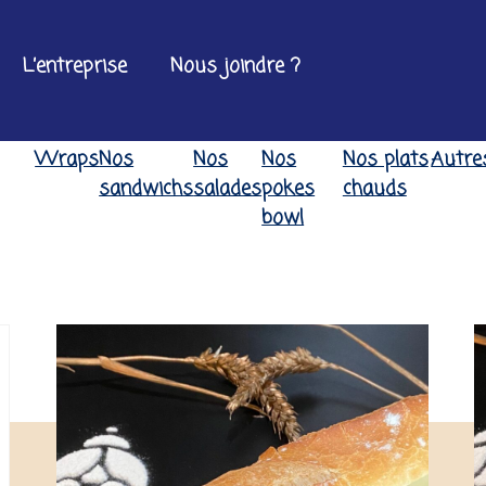
L’entreprise
Nous joindre ?
Wraps
Nos
Nos
Nos
Nos plats
Autre
s
sandwichs
salades
pokes
chauds
bowl