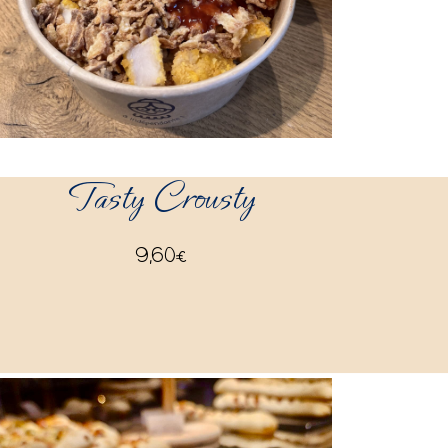
Tasty Crousty
9,60
€