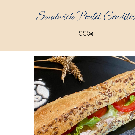
Sandwich Poulet Crudité
5,50
€