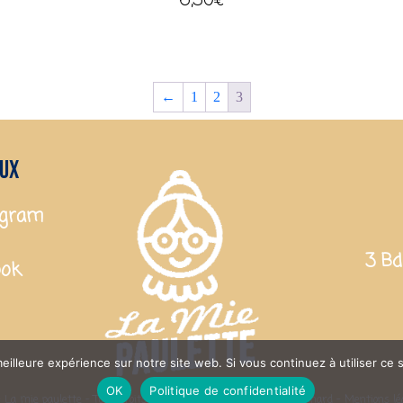
6,50
€
←
1
2
3
aux
agram
3 Bd
ook
eilleure expérience sur notre site web. Si vous continuez à utiliser ce
OK
Politique de confidentialité
 La mie paulette - Tous droits réservés - Réalisation Tiffanie Vinard -
Mentions lé