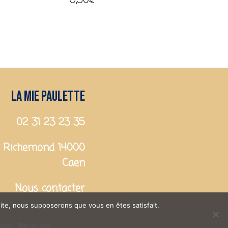
6,50
€
La mie paulette
02 31 23 23 35
 Richemond 14000
Caen
Nous contacter
 site, nous supposerons que vous en êtes satisfait.
gales
- Plan du site