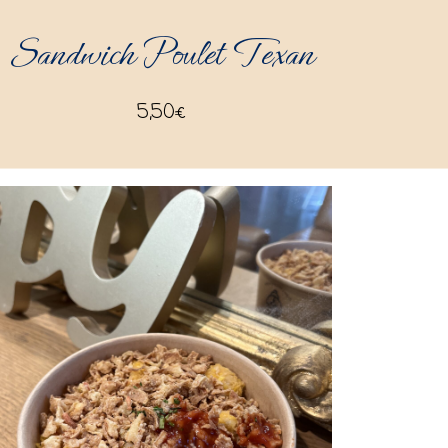
Sandwich Poulet Texan
5,50
€