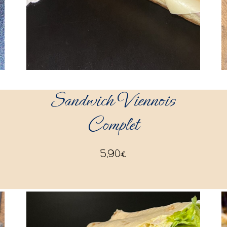
Sandwich Viennois
Complet
5,90
€