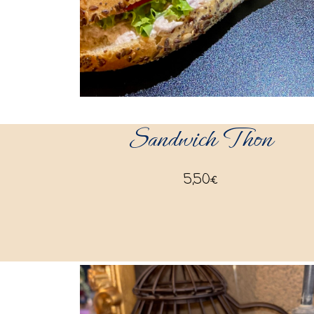
Sandwich Thon
5,50
€