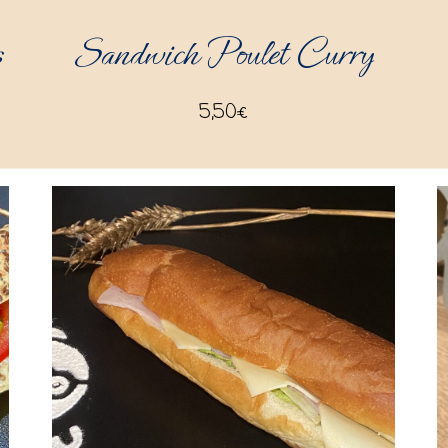
s
Sandwich Poulet Curry
5,50
€